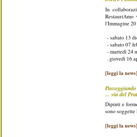
In collaborazi
RestauriAmo v
l'Immagine 20
- sabato 13 d
- sabato 07 f
- martedì 24 
. giovedì 16
[leggi la news
Passeggiando
... via del Pra
Dipinti e forme
sono soggette 
[leggi la news