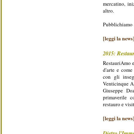
mercatino, ini
altro.
Pubblichiamo a
[leggi la news
2015: Restau
RestauriAmo en
d'arte e come 
con gli inse
Venticinque Ap
Giuseppe Doz
primaverile c
restauro e visi
[leggi la news
Dietro l'Imm