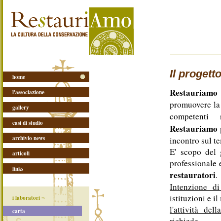
Il proget
home
Restauriamo
l'associazione
promuovere la 
gallery
competenti r
casi di studio
Restauriamo
archivio news
incontro sul te
E' scopo del 
articoli
professionale e
links
restauratori
.
Intenzione di
istituzioni e i
i laboratori ¬
l'attività de
carta
richiede.