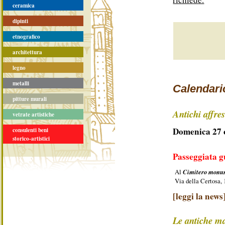
ceramica
dipinti
etnografico
architettura
legno
metalli
Calendario
pitture murali
Antichi affre
vetrate artistiche
Domenica 27 o
consulenti beni
storico-artistici
Passeggiata g
Al
Cimitero monum
Via della Certosa,
[leggi la news
Le antiche m