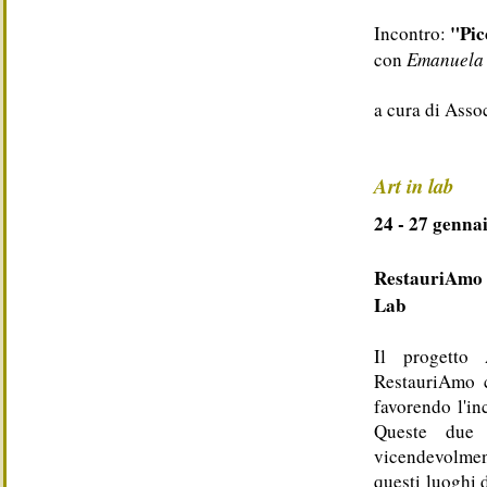
"Pic
Incontro:
con
Emanuela
a cura di Ass
Art in lab
24 - 27 genna
RestauriAmo 
Lab
Il progetto 
RestauriAmo ch
favorendo l'in
Queste due 
vicendevolmen
questi luoghi 