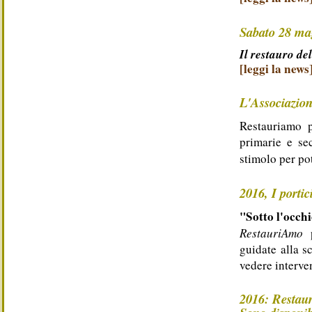
Sabato 28 mag
I
l restauro de
[leggi la news
L'Associazion
Restauriamo p
primarie e sec
stimolo per po
2016, I porti
"Sotto l'occhi
RestauriAmo
p
guidate alla s
vedere interven
2016: Restau