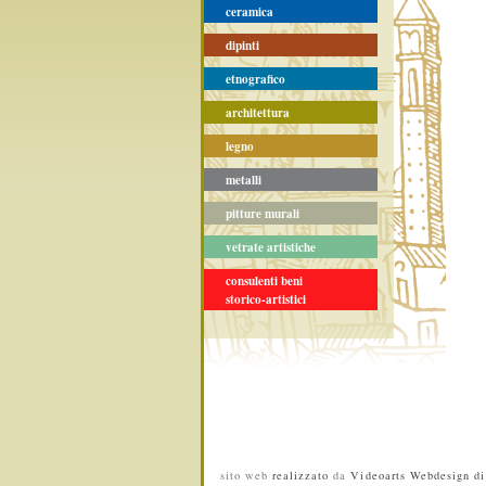
ceramica
dipinti
etnografico
architettura
legno
metalli
pitture murali
vetrate artistiche
consulenti beni
storico-artistici
sito web
realizzato
da
Videoarts Webdesign di