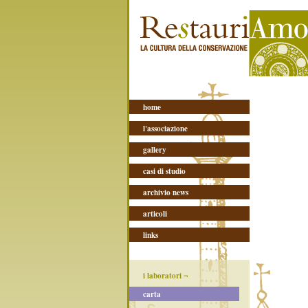
home
l'associazione
gallery
casi di studio
archivio news
articoli
links
i laboratori ¬
carta