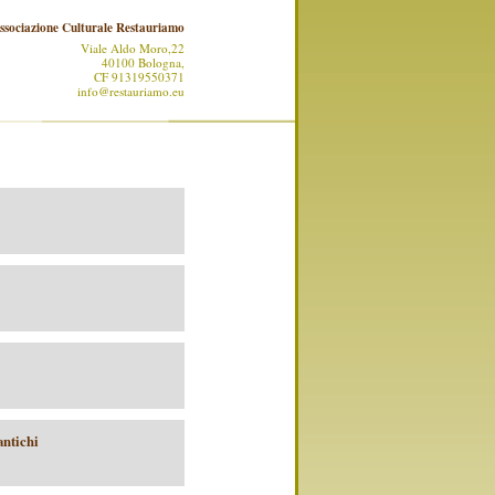
ssociazione Culturale Restauriamo
Viale Aldo Moro,22
40100 Bologna,
CF 91319550371
info@restauriamo.eu
antichi